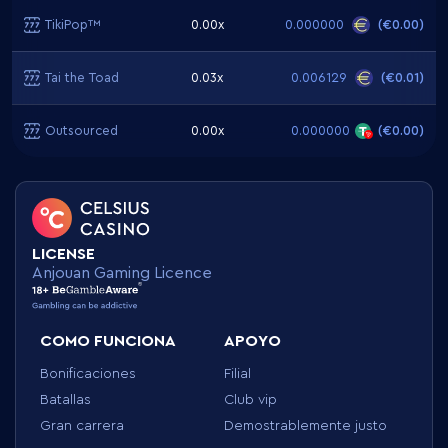
TikiPop™
0.00x
0.000000
(
€0.00
)
Tai the Toad
0.03x
0.006129
(
€0.01
)
Outsourced
0.00x
0.000000
(
€0.00
)
LICENSE
Anjouan Gaming Licence
COMO FUNCIONA
APOYO
Bonificaciones
Filial
Batallas
Сlub vip
Gran carrera
Demostrablemente justo