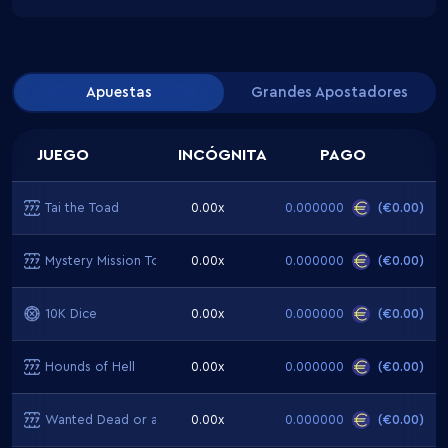
Apuestas
Grandes Apostadores
JUEGO
INCÓGNITA
PAGO
Tai the Toad
0.00x
0.000000
(
€0.00
)
Mystery Mission To The Moon
0.00x
0.000000
(
€0.00
)
10K Dice
0.00x
0.000000
(
€0.00
)
Hounds of Hell
0.00x
0.000000
(
€0.00
)
Wanted Dead or a Wild
0.00x
0.000000
(
€0.00
)