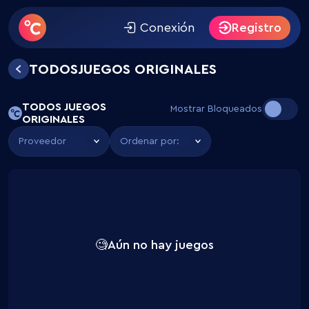
CET, se realizará un mantenimiento importante del
sitio web.
Conexión
Registro
TODOS
JUEGOS ORIGINALES
TODOS
JUEGOS
Mostrar Bloqueados
ORIGINALES
Proveedor
Ordenar por
:
🧐
Aún no hay juegos