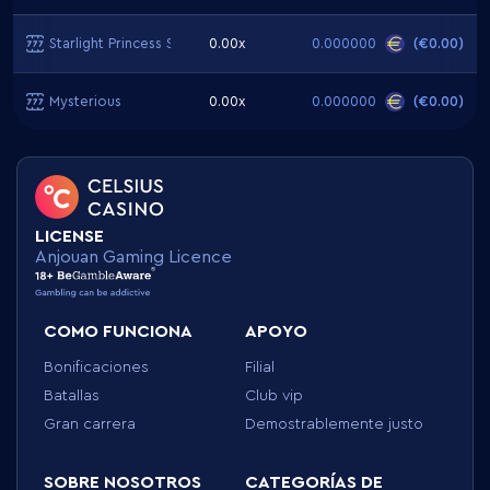
Evolution Gaming, puedes esperar varios juegos
de este formato en el lobby del casino Celsius.
Starlight Princess Super Scatter
0.00x
0.000000
(
€0.00
)
Los programas de juegos más populares en el
casino Celsius
Mysterious
0.00x
0.000000
(
€0.00
)
¿Quieres añadir un elemento humano a tu
experiencia de apuestas en el casino en línea? El
casino Celsius te tiene cubierto gracias a su
fantástica selección de programas de juegos de
casino. Disponibles en calidad HD en el casino
LICENSE
Celsius móvil o de escritorio, vamos a
Anjouan Gaming Licence
sumergirnos y descubrir algunos de los mejores
programas de juegos de casino listos para jugar
ahora mismo.
COMO FUNCIONA
APOYO
Crazy Time
Bonificaciones
Filial
Crazy Time
es un programa de juegos en vivo
Batallas
Сlub vip
muy popular de Evolution Gaming. Se trata de
Gran carrera
Demostrablemente justo
un juego de la Ruleta de la Fortuna en el que se
apuesta por los símbolos en los que se quiere
que se detenga la aguja. En cuanto al diseño de
SOBRE NOSOTROS
CATEGORÍAS DE