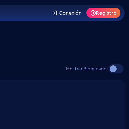
nimiento importante del sitio web.
Conexión
Registro
Mostrar Bloqueados